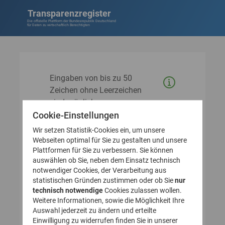
Transparenzregister
Die offizielle Plattform der Bundesrepublik Deutschland
für Daten zu wirtschaftlich Berechtigten
Eingaben von bis zu 50
Zeichen ohne Leerzeichen
sind möglich.
Cookie-Einstellungen
Fehlerquellen:
Wir setzen Statistik-Cookies ein, um unsere
Verwendung von Punkten,
Webseiten optimal für Sie zu gestalten und unsere
Leerzeichen, Binde- und
Plattformen für Sie zu verbessern. Sie können
auswählen ob Sie, neben dem Einsatz technisch
Schrägstrichen
notwendiger Cookies, der Verarbeitung aus
Ausschließliche Eingabe von
statistischen Gründen zustimmen oder ob Sie
nur
technisch notwendige
Cookies zulassen wollen.
Ziffern
Weitere Informationen, sowie die Möglichkeit Ihre
Auswahl jederzeit zu ändern und erteilte
Einwilligung zu widerrufen finden Sie in unserer