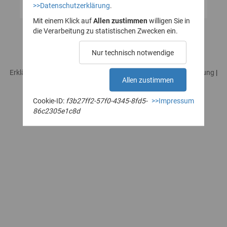
>>Datenschutzerklärung
.
Mit einem Klick auf
Allen zustimmen
willigen Sie in
die Verarbeitung zu statistischen Zwecken ein.
Nur technisch notwendige
Erklärung zur Barrierefreiheit
|
Impressum
|
Datenschutzerklärung
|
Allen zustimmen
Rechtliches / Nutzungsbedingungen
|
Sicherheitshinweise
Cookie-ID:
f3b27ff2-57f0-4345-8fd5-
>>Impressum
86c2305e1c8d