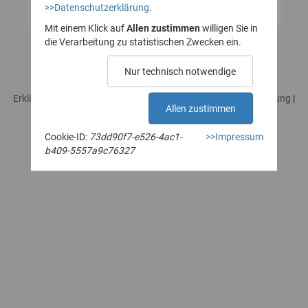
>>Datenschutzerklärung
.
Mit einem Klick auf
Allen zustimmen
willigen Sie in
die Verarbeitung zu statistischen Zwecken ein.
Nur technisch notwendige
Erklärung zur Barrierefreiheit
|
Impressum
|
Datenschutzerklärung
|
Allen zustimmen
Rechtliches / Nutzungsbedingungen
|
Sicherheitshinweise
Cookie-ID:
73dd90f7-e526-4ac1-
>>Impressum
b409-5557a9c76327