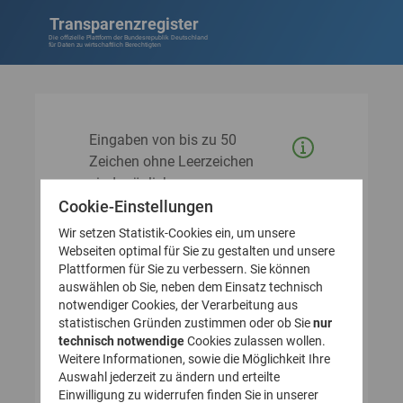
Transparenzregister
Die offizielle Plattform der Bundesrepublik Deutschland
für Daten zu wirtschaftlich Berechtigten
Eingaben von bis zu 50
Zeichen ohne Leerzeichen
sind möglich.
Cookie-Einstellungen
Fehlerquellen:
Wir setzen Statistik-Cookies ein, um unsere
Verwendung von Punkten,
Webseiten optimal für Sie zu gestalten und unsere
Leerzeichen, Binde- und
Plattformen für Sie zu verbessern. Sie können
auswählen ob Sie, neben dem Einsatz technisch
Schrägstrichen
notwendiger Cookies, der Verarbeitung aus
Ausschließliche Eingabe von
statistischen Gründen zustimmen oder ob Sie
nur
technisch notwendige
Cookies zulassen wollen.
Ziffern
Weitere Informationen, sowie die Möglichkeit Ihre
Auswahl jederzeit zu ändern und erteilte
Einwilligung zu widerrufen finden Sie in unserer