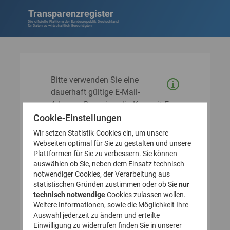
Transparenzregister
Die offizielle Plattform der Bundesrepublik Deutschland
für Daten zu wirtschaftlich Berechtigten
Bitte verwenden Sie eine
dauerhaft gültige E-Mail-
Adresse. Domains, die Kurzzeit-E-
Mail-Adressen (sog. Wegwerf-E-
Cookie-Einstellungen
Mails) anbieten, sind nicht zulässig
Wir setzen Statistik-Cookies ein, um unsere
und für die Registrierung gesperrt.
Webseiten optimal für Sie zu gestalten und unsere
Plattformen für Sie zu verbessern. Sie können
Mit der E-Mail-Adresse, die Sie hier
auswählen ob Sie, neben dem Einsatz technisch
angeben, können Sie sich künftig
notwendiger Cookies, der Verarbeitung aus
im Transparenzregister anmelden.
statistischen Gründen zustimmen oder ob Sie
nur
technisch notwendige
Cookies zulassen wollen.
An die von Ihnen angegebene E-
Weitere Informationen, sowie die Möglichkeit Ihre
Mail-Adresse wird - nachdem Sie
Auswahl jederzeit zu ändern und erteilte
alle Angaben im Formular gemacht
Einwilligung zu widerrufen finden Sie in unserer