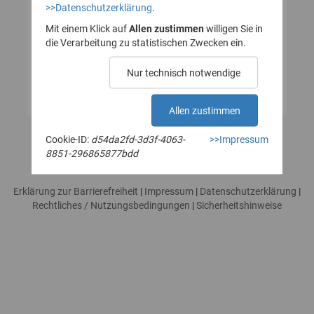
>>Datenschutzerklärung
.
haben - ein Link geschickt, den Sie
per Klick bestätigen müssen, um
Mit einem Klick auf
Allen zustimmen
willigen Sie in
die Verarbeitung zu statistischen Zwecken ein.
die Registrierung abzuschließen.
Nur technisch notwendige
Allen zustimmen
Cookie-ID:
d54da2fd-3d3f-4063-
>>Impressum
8851-296865877bdd
Erklärung zur Barrierefreiheit
|
Impressum
|
Datenschutzerklärung
|
Rechtliches / Nutzungsbedingungen
|
Sicherheitshinweise