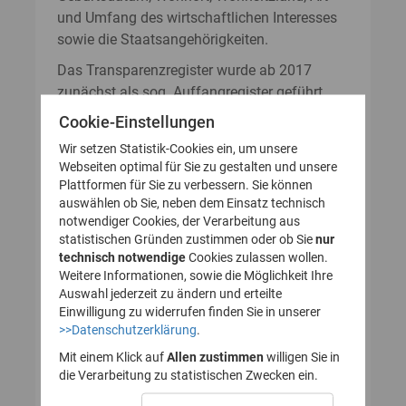
und Umfang des wirtschaftlichen Interesses
sowie die Staatsangehörigkeiten.
Das Transparenzregister wurde ab 2017
zunächst als sog. Auffangregister geführt.
Das bedeutete, dass eine Mitteilung nach §§
Cookie-Einstellungen
20, 21 GwG an das Transparenzregister nur
Wir setzen Statistik-Cookies ein, um unsere
dann notwendig war, wenn sich die Angaben
Webseiten optimal für Sie zu gestalten und unsere
zum wirtschaftlich Berechtigten nicht aus
Plattformen für Sie zu verbessern. Sie können
bestehenden elektronisch abrufbaren
auswählen ob Sie, neben dem Einsatz technisch
notwendiger Cookies, der Verarbeitung aus
Eintragungen in anderen Registern, wie
statistischen Gründen zustimmen oder ob Sie
nur
beispielsweise dem Handels- oder
technisch notwendige
Cookies zulassen wollen.
Vereinsregister, ergaben. Mit den
Weitere Informationen, sowie die Möglichkeit Ihre
Gesetzesänderungen zum 01.08.2021 und
Auswahl jederzeit zu ändern und erteilte
dem Wegfall der sog. Mitteilungsfiktion
Einwilligung zu widerrufen finden Sie in unserer
>>Datenschutzerklärung
.
wurde das deutsche Transparenzregister zum
Vollregister umgewandelt. Dies hat für
Mit einem Klick auf
Allen zustimmen
willigen Sie in
transparenzpflichtige Rechtseinheiten, die
die Verarbeitung zu statistischen Zwecken ein.
sich zunächst auf die Mitteilungsfiktion des