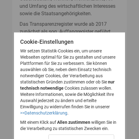
und Umfang des wirtschaftlichen Interesses
sowie die Staatsangehörigkeiten.
Das Transparenzregister wurde ab 2017
zunächst als sog. Auffangregister geführt.
Das bedeutete, dass eine Mitteilung nach §§
Cookie-Einstellungen
20, 21 GwG an das Transparenzregister nur
Wir setzen Statistik-Cookies ein, um unsere
dann notwendig war, wenn sich die Angaben
Webseiten optimal für Sie zu gestalten und unsere
zum wirtschaftlich Berechtigten nicht aus
Plattformen für Sie zu verbessern. Sie können
bestehenden elektronisch abrufbaren
auswählen ob Sie, neben dem Einsatz technisch
notwendiger Cookies, der Verarbeitung aus
Eintragungen in anderen Registern, wie
statistischen Gründen zustimmen oder ob Sie
nur
beispielsweise dem Handels- oder
technisch notwendige
Cookies zulassen wollen.
Vereinsregister, ergaben. Mit den
Weitere Informationen, sowie die Möglichkeit Ihre
Gesetzesänderungen zum 01.08.2021 und
Auswahl jederzeit zu ändern und erteilte
dem Wegfall der sog. Mitteilungsfiktion
Einwilligung zu widerrufen finden Sie in unserer
>>Datenschutzerklärung
.
wurde das deutsche Transparenzregister zum
Vollregister umgewandelt. Dies hat für
Mit einem Klick auf
Allen zustimmen
willigen Sie in
transparenzpflichtige Rechtseinheiten, die
die Verarbeitung zu statistischen Zwecken ein.
sich zunächst auf die Mitteilungsfiktion des