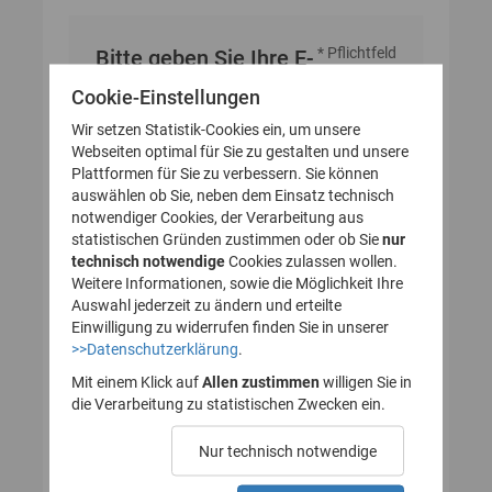
* Pflichtfeld
Bitte geben Sie Ihre E-
Mail-Adresse an
Cookie-Einstellungen
Wir setzen Statistik-Cookies ein, um unsere
Webseiten optimal für Sie zu gestalten und unsere
E-Mail-Adresse
Plattformen für Sie zu verbessern. Sie können
auswählen ob Sie, neben dem Einsatz technisch
notwendiger Cookies, der Verarbeitung aus
statistischen Gründen zustimmen oder ob Sie
nur
technisch notwendige
Cookies zulassen wollen.
Weitere Informationen, sowie die Möglichkeit Ihre
Auswahl jederzeit zu ändern und erteilte
Einwilligung zu widerrufen finden Sie in unserer
>>Datenschutzerklärung
.
Mit einem Klick auf
Allen zustimmen
willigen Sie in
die Verarbeitung zu statistischen Zwecken ein.
Nur technisch notwendige
Probleme beim Empfang der