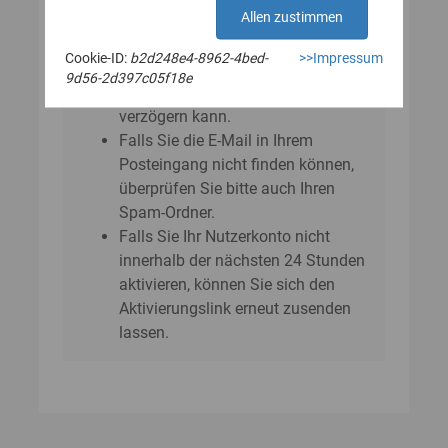
E‑Mail?
Allen zustimmen
Bitte beachten Sie, dass sich der
Cookie-ID:
b2d248e4-8962-4bed-
>>Impressum
Versand der E-Mail um einige
9d56-2d397c05f18e
Minuten bis zu einer Stunde
verzögern kann.
Falls Sie die E-Mail in Ihrem
Posteingang nicht finden können,
überprüfen Sie bitte auch Ihren
Spam-Ordner.
Falls Sie Ihr Nutzerkonto nicht
innerhalb der nächsten 24 Stunden
aktivieren, können Sie sich den
Aktivierungslink erneut zusenden
lassen.