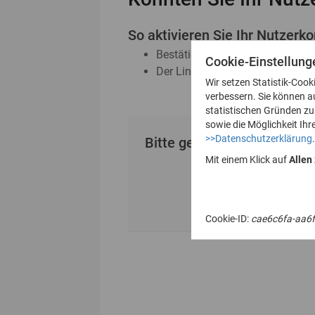
So aktivieren Sie Ihr Nutzerko
Bestätigen Sie den erhaltenen A
Cookie-Einstellung
Der Link ist 24 Stunden gültig
Wir setzen Statistik-Cook
verbessern. Sie können a
statistischen Gründen z
sowie die Möglichkeit Ihr
>>Datenschutzerklärung
.
Bitte geben Sie Ihre E-Mai
Mit einem Klick auf
Allen
Cookie-ID:
cae6c6fa-aa6