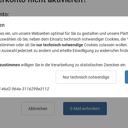
nto:
ktivierungslink
en
ies ein, um unsere Webseiten optimal für Sie zu gestalten und unsere Plat
uswählen ob Sie, neben dem Einsatz technisch notwendiger Cookies, der
ustimmen oder ob Sie
nur technisch notwendige
Cookies zulassen wollen.
e Auswahl jederzeit zu ändern und erteilte Einwilligung zu widerrufen finde
l-Adresse an
 zustimmen
willigen Sie in die Verarbeitung zu statistischen Zwecken ein.
Nur technisch notwendige
E-Mail-Adresse
f-46d2-964a-3116299e3112