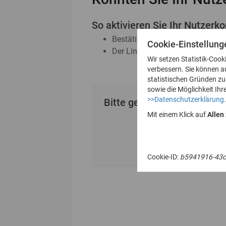
So aktivieren Sie Ihr Nutzerko
Bestätigen Sie den erhaltenen A
Cookie-Einstellung
Der Link ist 24 Stunden gültig
Wir setzen Statistik-Cook
verbessern. Sie können a
statistischen Gründen z
sowie die Möglichkeit Ihr
>>Datenschutzerklärung
.
Bitte geben Sie Ihre E-Mai
Mit einem Klick auf
Allen
Cookie-ID:
b5941916-43c