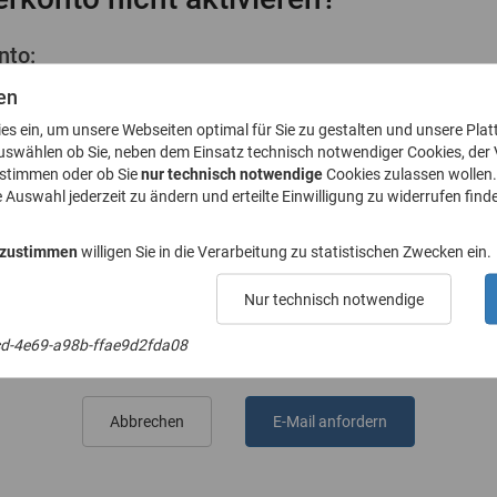
nto:
ktivierungslink
en
ies ein, um unsere Webseiten optimal für Sie zu gestalten und unsere Plat
uswählen ob Sie, neben dem Einsatz technisch notwendiger Cookies, der
ustimmen oder ob Sie
nur technisch notwendige
Cookies zulassen wollen.
e Auswahl jederzeit zu ändern und erteilte Einwilligung zu widerrufen finde
l-Adresse an
 zustimmen
willigen Sie in die Verarbeitung zu statistischen Zwecken ein.
Nur technisch notwendige
E-Mail-Adresse
d-4e69-a98b-ffae9d2fda08