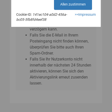
E‑Mail?
Allen zustimmen
Bitte beachten Sie, dass sich der
Cookie-ID:
141ec104-a0d2-456a-
>>Impressum
Versand der E-Mail um einige
bc05-5fb8fd4eef38
Minuten bis zu einer Stunde
verzögern kann.
Falls Sie die E-Mail in Ihrem
Posteingang nicht finden können,
überprüfen Sie bitte auch Ihren
Spam-Ordner.
Falls Sie Ihr Nutzerkonto nicht
innerhalb der nächsten 24 Stunden
aktivieren, können Sie sich den
Aktivierungslink erneut zusenden
lassen.