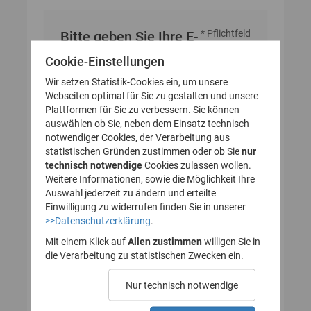
* Pflichtfeld
Bitte geben Sie Ihre E-
Mail-Adresse an
Cookie-Einstellungen
Wir setzen Statistik-Cookies ein, um unsere
Webseiten optimal für Sie zu gestalten und unsere
E-Mail-Adresse
Plattformen für Sie zu verbessern. Sie können
auswählen ob Sie, neben dem Einsatz technisch
notwendiger Cookies, der Verarbeitung aus
statistischen Gründen zustimmen oder ob Sie
nur
technisch notwendige
Cookies zulassen wollen.
Weitere Informationen, sowie die Möglichkeit Ihre
Auswahl jederzeit zu ändern und erteilte
Einwilligung zu widerrufen finden Sie in unserer
>>Datenschutzerklärung
.
Mit einem Klick auf
Allen zustimmen
willigen Sie in
die Verarbeitung zu statistischen Zwecken ein.
Nur technisch notwendige
Probleme beim Empfang der