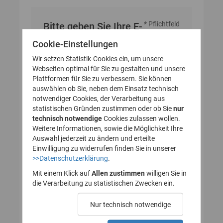
* Pflichtfeld
Bitte geben Sie Ihre E-
Mail-Adresse an
Cookie-Einstellungen
Wir setzen Statistik-Cookies ein, um unsere
Webseiten optimal für Sie zu gestalten und unsere
E-Mail-Adresse
Plattformen für Sie zu verbessern. Sie können
auswählen ob Sie, neben dem Einsatz technisch
notwendiger Cookies, der Verarbeitung aus
statistischen Gründen zustimmen oder ob Sie
nur
technisch notwendige
Cookies zulassen wollen.
Weitere Informationen, sowie die Möglichkeit Ihre
Auswahl jederzeit zu ändern und erteilte
Einwilligung zu widerrufen finden Sie in unserer
>>Datenschutzerklärung
.
Mit einem Klick auf
Allen zustimmen
willigen Sie in
die Verarbeitung zu statistischen Zwecken ein.
Nur technisch notwendige
Probleme beim Empfang der