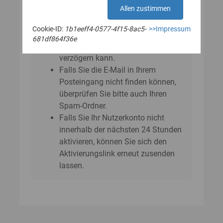
E‑Mail?
Allen zustimmen
Bitte beachten Sie, dass sich der
Cookie-ID:
1b1eeff4-0577-4f15-8ac5-
>>Impressum
Versand der E-Mail um einige
681df864f36e
Minuten bis zu einer Stunde
verzögern kann.
Falls Sie die E-Mail in Ihrem
Posteingang nicht finden können,
überprüfen Sie bitte auch Ihren
Spam-Ordner.
Falls Sie Ihr Nutzerkonto nicht
innerhalb der nächsten 24 Stunden
aktivieren, können Sie sich den
Aktivierungslink erneut zusenden
lassen.