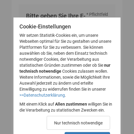
* Pflichtfeld
Bitte geben Sie Ihre E-
Mail-Adresse an
Cookie-Einstellungen
Wir setzen Statistik-Cookies ein, um unsere
Webseiten optimal für Sie zu gestalten und unsere
E-Mail-Adresse
Plattformen für Sie zu verbessern. Sie können
auswählen ob Sie, neben dem Einsatz technisch
notwendiger Cookies, der Verarbeitung aus
statistischen Gründen zustimmen oder ob Sie
nur
technisch notwendige
Cookies zulassen wollen.
Weitere Informationen, sowie die Möglichkeit Ihre
Auswahl jederzeit zu ändern und erteilte
Einwilligung zu widerrufen finden Sie in unserer
>>Datenschutzerklärung
.
Mit einem Klick auf
Allen zustimmen
willigen Sie in
die Verarbeitung zu statistischen Zwecken ein.
Nur technisch notwendige
Probleme beim Empfang der