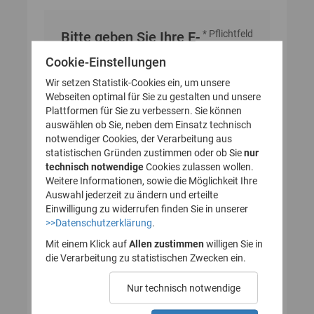
* Pflichtfeld
Bitte geben Sie Ihre E-
Mail-Adresse an
Cookie-Einstellungen
Wir setzen Statistik-Cookies ein, um unsere
Webseiten optimal für Sie zu gestalten und unsere
E-Mail-Adresse
Plattformen für Sie zu verbessern. Sie können
auswählen ob Sie, neben dem Einsatz technisch
notwendiger Cookies, der Verarbeitung aus
statistischen Gründen zustimmen oder ob Sie
nur
technisch notwendige
Cookies zulassen wollen.
Weitere Informationen, sowie die Möglichkeit Ihre
Auswahl jederzeit zu ändern und erteilte
Einwilligung zu widerrufen finden Sie in unserer
>>Datenschutzerklärung
.
Mit einem Klick auf
Allen zustimmen
willigen Sie in
die Verarbeitung zu statistischen Zwecken ein.
Nur technisch notwendige
Probleme beim Empfang der