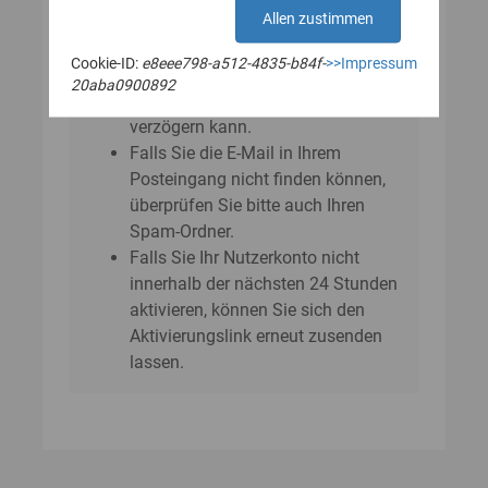
E‑Mail?
Allen zustimmen
Bitte beachten Sie, dass sich der
Cookie-ID:
e8eee798-a512-4835-b84f-
>>Impressum
Versand der E-Mail um einige
20aba0900892
Minuten bis zu einer Stunde
verzögern kann.
Falls Sie die E-Mail in Ihrem
Posteingang nicht finden können,
überprüfen Sie bitte auch Ihren
Spam-Ordner.
Falls Sie Ihr Nutzerkonto nicht
innerhalb der nächsten 24 Stunden
aktivieren, können Sie sich den
Aktivierungslink erneut zusenden
lassen.