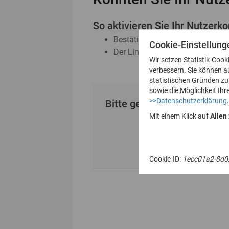
So aktivieren Sie Ihr Nutzerko
Bestätigen Sie den erhaltenen A
Cookie-Einstellung
Der Link ist 24 Stunden gültig
Wir setzen Statistik-Cook
verbessern. Sie können a
statistischen Gründen z
sowie die Möglichkeit Ihr
>>Datenschutzerklärung
.
Bitte geben Sie Ihre E-Mai
Mit einem Klick auf
Allen
Cookie-ID:
1ecc01a2-8d0