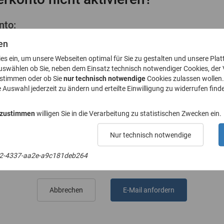
nto:
ktivierungslink
en
ies ein, um unsere Webseiten optimal für Sie zu gestalten und unsere Plat
uswählen ob Sie, neben dem Einsatz technisch notwendiger Cookies, der
ustimmen oder ob Sie
nur technisch notwendige
Cookies zulassen wollen.
e Auswahl jederzeit zu ändern und erteilte Einwilligung zu widerrufen finde
l-Adresse an
 zustimmen
willigen Sie in die Verarbeitung zu statistischen Zwecken ein.
Nur technisch notwendige
E-Mail-Adresse
2-4337-aa2e-a9c181deb264