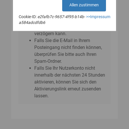
E‑Mail?
Allen zustimmen
Bitte beachten Sie, dass sich der
Cookie-ID:
e2fafb7c-9657-4f95-b14b-
>>Impressum
Versand der E-Mail um einige
a584adcdfdb6
Minuten bis zu einer Stunde
verzögern kann.
Falls Sie die E-Mail in Ihrem
Posteingang nicht finden können,
überprüfen Sie bitte auch Ihren
Spam-Ordner.
Falls Sie Ihr Nutzerkonto nicht
innerhalb der nächsten 24 Stunden
aktivieren, können Sie sich den
Aktivierungslink erneut zusenden
lassen.