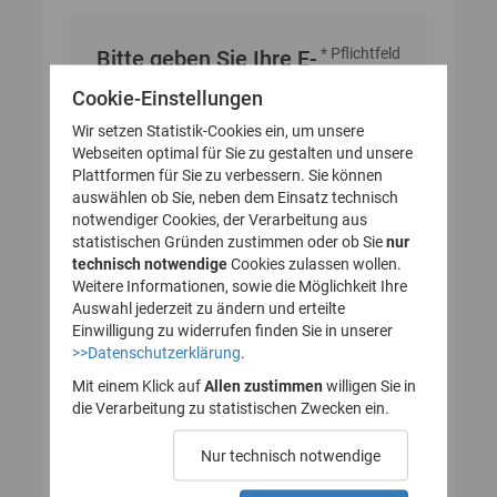
* Pflichtfeld
Bitte geben Sie Ihre E-
Mail-Adresse an
Cookie-Einstellungen
Wir setzen Statistik-Cookies ein, um unsere
Webseiten optimal für Sie zu gestalten und unsere
E-Mail-Adresse
Plattformen für Sie zu verbessern. Sie können
auswählen ob Sie, neben dem Einsatz technisch
notwendiger Cookies, der Verarbeitung aus
statistischen Gründen zustimmen oder ob Sie
nur
technisch notwendige
Cookies zulassen wollen.
Weitere Informationen, sowie die Möglichkeit Ihre
Auswahl jederzeit zu ändern und erteilte
Einwilligung zu widerrufen finden Sie in unserer
>>Datenschutzerklärung
.
Mit einem Klick auf
Allen zustimmen
willigen Sie in
die Verarbeitung zu statistischen Zwecken ein.
Nur technisch notwendige
Probleme beim Empfang der