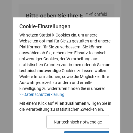
* Pflichtfeld
Bitte geben Sie Ihre E-
Mail-Adresse an
Cookie-Einstellungen
Wir setzen Statistik-Cookies ein, um unsere
Webseiten optimal für Sie zu gestalten und unsere
E-Mail-Adresse
Plattformen für Sie zu verbessern. Sie können
auswählen ob Sie, neben dem Einsatz technisch
notwendiger Cookies, der Verarbeitung aus
statistischen Gründen zustimmen oder ob Sie
nur
technisch notwendige
Cookies zulassen wollen.
Weitere Informationen, sowie die Möglichkeit Ihre
Auswahl jederzeit zu ändern und erteilte
Einwilligung zu widerrufen finden Sie in unserer
>>Datenschutzerklärung
.
Mit einem Klick auf
Allen zustimmen
willigen Sie in
die Verarbeitung zu statistischen Zwecken ein.
Nur technisch notwendige
Probleme beim Empfang der