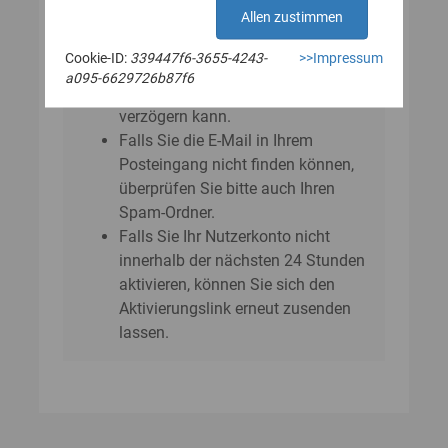
E‑Mail?
Allen zustimmen
Bitte beachten Sie, dass sich der
Cookie-ID:
339447f6-3655-4243-
>>Impressum
Versand der E-Mail um einige
a095-6629726b87f6
Minuten bis zu einer Stunde
verzögern kann.
Falls Sie die E-Mail in Ihrem
Posteingang nicht finden können,
überprüfen Sie bitte auch Ihren
Spam-Ordner.
Falls Sie Ihr Nutzerkonto nicht
innerhalb der nächsten 24 Stunden
aktivieren, können Sie sich den
Aktivierungslink erneut zusenden
lassen.