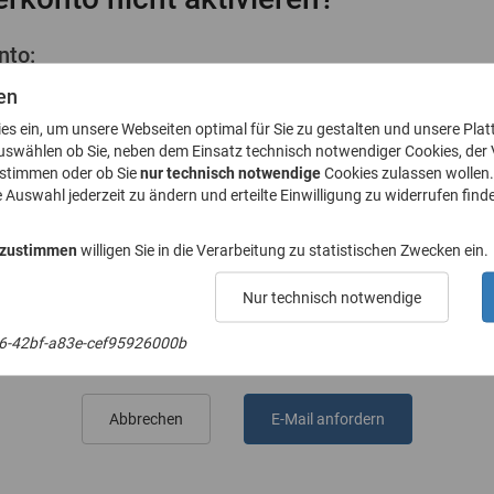
nto:
ktivierungslink
en
ies ein, um unsere Webseiten optimal für Sie zu gestalten und unsere Plat
uswählen ob Sie, neben dem Einsatz technisch notwendiger Cookies, der
ustimmen oder ob Sie
nur technisch notwendige
Cookies zulassen wollen.
e Auswahl jederzeit zu ändern und erteilte Einwilligung zu widerrufen finde
l-Adresse an
 zustimmen
willigen Sie in die Verarbeitung zu statistischen Zwecken ein.
Nur technisch notwendige
E-Mail-Adresse
6-42bf-a83e-cef95926000b