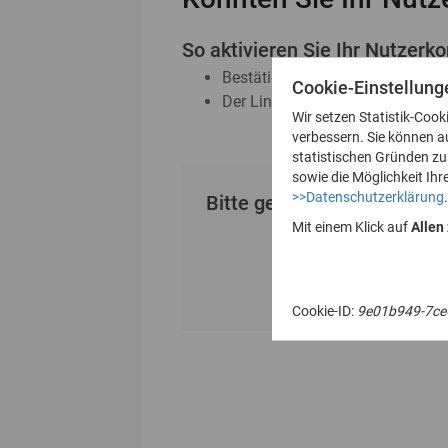
So aktivieren Sie Ihr Nutzerko
Bestätigen Sie den erhaltenen A
Cookie-Einstellung
Der Link ist 24 Stunden gültig
Wir setzen Statistik-Cook
verbessern. Sie können a
statistischen Gründen z
sowie die Möglichkeit Ihr
>>Datenschutzerklärung
.
Bitte geben Sie Ihre E-Mai
Mit einem Klick auf
Allen
Cookie-ID:
9e01b949-7ce