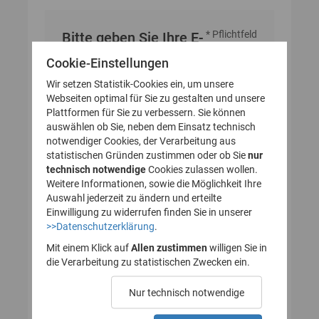
* Pflichtfeld
Bitte geben Sie Ihre E-
Mail-Adresse an
Cookie-Einstellungen
Wir setzen Statistik-Cookies ein, um unsere
Webseiten optimal für Sie zu gestalten und unsere
E-Mail-Adresse
Plattformen für Sie zu verbessern. Sie können
auswählen ob Sie, neben dem Einsatz technisch
notwendiger Cookies, der Verarbeitung aus
statistischen Gründen zustimmen oder ob Sie
nur
technisch notwendige
Cookies zulassen wollen.
Weitere Informationen, sowie die Möglichkeit Ihre
Auswahl jederzeit zu ändern und erteilte
Einwilligung zu widerrufen finden Sie in unserer
>>Datenschutzerklärung
.
Mit einem Klick auf
Allen zustimmen
willigen Sie in
die Verarbeitung zu statistischen Zwecken ein.
Nur technisch notwendige
Probleme beim Empfang der