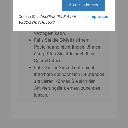
E‑Mail?
Allen zustimmen
Bitte beachten Sie, dass sich der
Cookie-ID:
c7d388a8-2928-4445-
>>Impressum
Versand der E-Mail um einige
93d2-a8fd9cf0153d
Minuten bis zu einer Stunde
verzögern kann.
Falls Sie die E-Mail in Ihrem
Posteingang nicht finden können,
überprüfen Sie bitte auch Ihren
Spam-Ordner.
Falls Sie Ihr Nutzerkonto nicht
innerhalb der nächsten 24 Stunden
aktivieren, können Sie sich den
Aktivierungslink erneut zusenden
lassen.