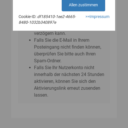
E‑Mail?
Allen zustimmen
Bitte beachten Sie, dass sich der
Cookie-ID:
df185410-1ee2-4665-
>>Impressum
Versand der E-Mail um einige
8480-1032b340897e
Minuten bis zu einer Stunde
verzögern kann.
Falls Sie die E-Mail in Ihrem
Posteingang nicht finden können,
überprüfen Sie bitte auch Ihren
Spam-Ordner.
Falls Sie Ihr Nutzerkonto nicht
innerhalb der nächsten 24 Stunden
aktivieren, können Sie sich den
Aktivierungslink erneut zusenden
lassen.