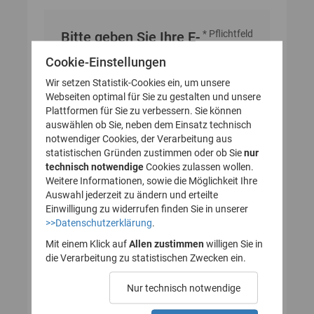
* Pflichtfeld
Bitte geben Sie Ihre E-
Mail-Adresse an
Cookie-Einstellungen
Wir setzen Statistik-Cookies ein, um unsere
Webseiten optimal für Sie zu gestalten und unsere
E-Mail-Adresse
Plattformen für Sie zu verbessern. Sie können
auswählen ob Sie, neben dem Einsatz technisch
notwendiger Cookies, der Verarbeitung aus
statistischen Gründen zustimmen oder ob Sie
nur
technisch notwendige
Cookies zulassen wollen.
Weitere Informationen, sowie die Möglichkeit Ihre
Auswahl jederzeit zu ändern und erteilte
Einwilligung zu widerrufen finden Sie in unserer
>>Datenschutzerklärung
.
Mit einem Klick auf
Allen zustimmen
willigen Sie in
die Verarbeitung zu statistischen Zwecken ein.
Nur technisch notwendige
Probleme beim Empfang der