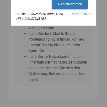
E‑Mail?
Allen zustimmen
Bitte beachten Sie, dass sich der
Cookie-ID:
60e5d2c0-a8d5-43e6-
>>Impressum
Versand der E-Mail um einige
a584-fa8b0f9a5162
Minuten bis zu einer Stunde
verzögern kann.
Falls Sie die E-Mail in Ihrem
Posteingang nicht finden können,
überprüfen Sie bitte auch Ihren
Spam-Ordner.
Falls Sie Ihr Nutzerkonto nicht
innerhalb der nächsten 24 Stunden
aktivieren, können Sie sich den
Aktivierungslink erneut zusenden
lassen.