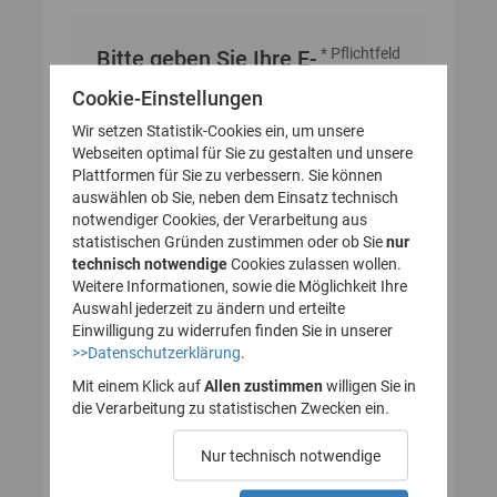
* Pflichtfeld
Bitte geben Sie Ihre E-
Mail-Adresse an
Cookie-Einstellungen
Wir setzen Statistik-Cookies ein, um unsere
Webseiten optimal für Sie zu gestalten und unsere
E-Mail-Adresse
Plattformen für Sie zu verbessern. Sie können
auswählen ob Sie, neben dem Einsatz technisch
notwendiger Cookies, der Verarbeitung aus
statistischen Gründen zustimmen oder ob Sie
nur
technisch notwendige
Cookies zulassen wollen.
Weitere Informationen, sowie die Möglichkeit Ihre
Auswahl jederzeit zu ändern und erteilte
Einwilligung zu widerrufen finden Sie in unserer
>>Datenschutzerklärung
.
Mit einem Klick auf
Allen zustimmen
willigen Sie in
die Verarbeitung zu statistischen Zwecken ein.
Nur technisch notwendige
Probleme beim Empfang der