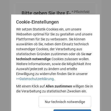
* Pflichtfeld
Bitte geben Sie Ihre E-
Mail-Adresse an
Cookie-Einstellungen
Wir setzen Statistik-Cookies ein, um unsere
Webseiten optimal für Sie zu gestalten und unsere
E-Mail-Adresse
Plattformen für Sie zu verbessern. Sie können
auswählen ob Sie, neben dem Einsatz technisch
notwendiger Cookies, der Verarbeitung aus
statistischen Gründen zustimmen oder ob Sie
nur
technisch notwendige
Cookies zulassen wollen.
Weitere Informationen, sowie die Möglichkeit Ihre
Auswahl jederzeit zu ändern und erteilte
Einwilligung zu widerrufen finden Sie in unserer
>>Datenschutzerklärung
.
Mit einem Klick auf
Allen zustimmen
willigen Sie in
die Verarbeitung zu statistischen Zwecken ein.
Nur technisch notwendige
Probleme beim Empfang der