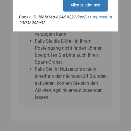
E‑Mail?
Allen zustimmen
Bitte beachten Sie, dass sich der
Cookie-ID:
f96fe14d-664d-4221-9ac2-
>>Impressum
Versand der E-Mail um einige
20ff36208c02
Minuten bis zu einer Stunde
verzögern kann.
Falls Sie die E-Mail in Ihrem
Posteingang nicht finden können,
überprüfen Sie bitte auch Ihren
Spam-Ordner.
Falls Sie Ihr Nutzerkonto nicht
innerhalb der nächsten 24 Stunden
aktivieren, können Sie sich den
Aktivierungslink erneut zusenden
lassen.