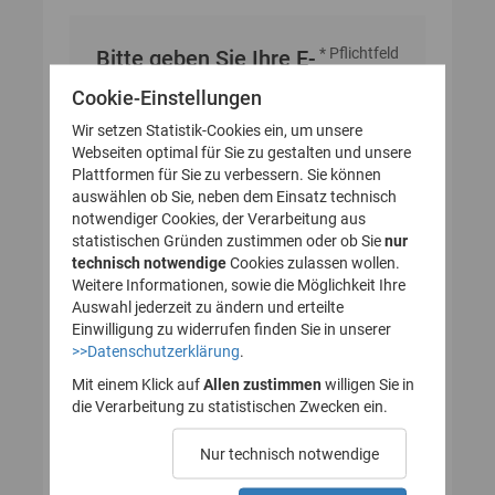
* Pflichtfeld
Bitte geben Sie Ihre E-
Mail-Adresse an
Cookie-Einstellungen
Wir setzen Statistik-Cookies ein, um unsere
Webseiten optimal für Sie zu gestalten und unsere
E-Mail-Adresse
Plattformen für Sie zu verbessern. Sie können
auswählen ob Sie, neben dem Einsatz technisch
notwendiger Cookies, der Verarbeitung aus
statistischen Gründen zustimmen oder ob Sie
nur
technisch notwendige
Cookies zulassen wollen.
Weitere Informationen, sowie die Möglichkeit Ihre
Auswahl jederzeit zu ändern und erteilte
Einwilligung zu widerrufen finden Sie in unserer
>>Datenschutzerklärung
.
Mit einem Klick auf
Allen zustimmen
willigen Sie in
die Verarbeitung zu statistischen Zwecken ein.
Nur technisch notwendige
Probleme beim Empfang der