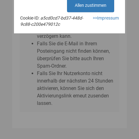
E‑Mail?
Allen zustimmen
Bitte beachten Sie, dass sich der
Cookie-ID:
a5cd0cd7-bd37-448d-
>>Impressum
Versand der E-Mail um einige
9c88-c200e479012c
Minuten bis zu einer Stunde
verzögern kann.
Falls Sie die E-Mail in Ihrem
Posteingang nicht finden können,
überprüfen Sie bitte auch Ihren
Spam-Ordner.
Falls Sie Ihr Nutzerkonto nicht
innerhalb der nächsten 24 Stunden
aktivieren, können Sie sich den
Aktivierungslink erneut zusenden
lassen.