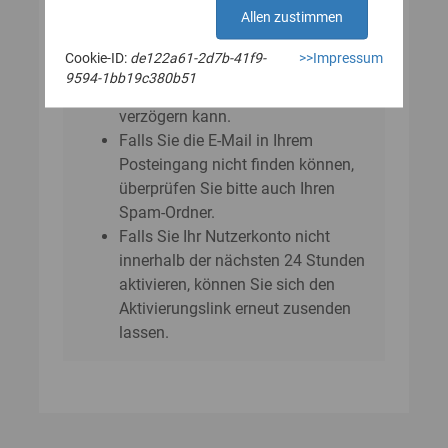
E‑Mail?
Allen zustimmen
Bitte beachten Sie, dass sich der
Cookie-ID:
de122a61-2d7b-41f9-
>>Impressum
Versand der E-Mail um einige
9594-1bb19c380b51
Minuten bis zu einer Stunde
verzögern kann.
Falls Sie die E-Mail in Ihrem
Posteingang nicht finden können,
überprüfen Sie bitte auch Ihren
Spam-Ordner.
Falls Sie Ihr Nutzerkonto nicht
innerhalb der nächsten 24 Stunden
aktivieren, können Sie sich den
Aktivierungslink erneut zusenden
lassen.