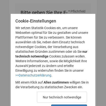
* Pflichtfeld
Bitte geben Sie Ihre E-
Mail-Adresse an
Cookie-Einstellungen
Wir setzen Statistik-Cookies ein, um unsere
Webseiten optimal für Sie zu gestalten und unsere
E-Mail-Adresse
Plattformen für Sie zu verbessern. Sie können
auswählen ob Sie, neben dem Einsatz technisch
notwendiger Cookies, der Verarbeitung aus
statistischen Gründen zustimmen oder ob Sie
nur
technisch notwendige
Cookies zulassen wollen.
Weitere Informationen, sowie die Möglichkeit Ihre
Auswahl jederzeit zu ändern und erteilte
Einwilligung zu widerrufen finden Sie in unserer
>>Datenschutzerklärung
.
Mit einem Klick auf
Allen zustimmen
willigen Sie in
die Verarbeitung zu statistischen Zwecken ein.
Nur technisch notwendige
Probleme beim Empfang der