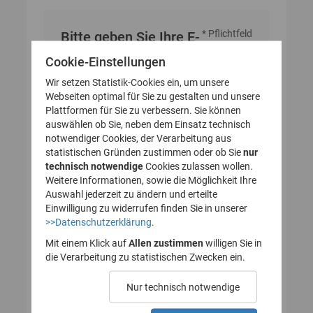
* Pflichtfeld
Bitte geben Sie Ihre E-
Mail-Adresse an
Cookie-Einstellungen
Wir setzen Statistik-Cookies ein, um unsere
Webseiten optimal für Sie zu gestalten und unsere
E-Mail-Adresse
Plattformen für Sie zu verbessern. Sie können
auswählen ob Sie, neben dem Einsatz technisch
notwendiger Cookies, der Verarbeitung aus
statistischen Gründen zustimmen oder ob Sie
nur
technisch notwendige
Cookies zulassen wollen.
Weitere Informationen, sowie die Möglichkeit Ihre
Auswahl jederzeit zu ändern und erteilte
Einwilligung zu widerrufen finden Sie in unserer
>>Datenschutzerklärung
.
Mit einem Klick auf
Allen zustimmen
willigen Sie in
die Verarbeitung zu statistischen Zwecken ein.
Nur technisch notwendige
Probleme beim Empfang der