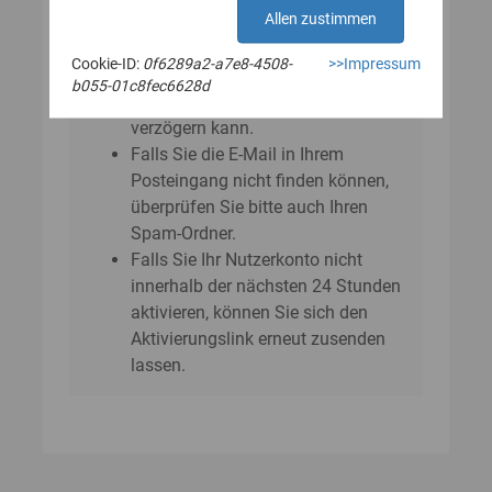
E‑Mail?
Allen zustimmen
Bitte beachten Sie, dass sich der
Cookie-ID:
0f6289a2-a7e8-4508-
>>Impressum
Versand der E-Mail um einige
b055-01c8fec6628d
Minuten bis zu einer Stunde
verzögern kann.
Falls Sie die E-Mail in Ihrem
Posteingang nicht finden können,
überprüfen Sie bitte auch Ihren
Spam-Ordner.
Falls Sie Ihr Nutzerkonto nicht
innerhalb der nächsten 24 Stunden
aktivieren, können Sie sich den
Aktivierungslink erneut zusenden
lassen.