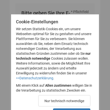
* Pflichtfeld
Bitte geben Sie Ihre E-
Mail-Adresse an
Cookie-Einstellungen
Wir setzen Statistik-Cookies ein, um unsere
Webseiten optimal für Sie zu gestalten und unsere
E-Mail-Adresse
Plattformen für Sie zu verbessern. Sie können
auswählen ob Sie, neben dem Einsatz technisch
notwendiger Cookies, der Verarbeitung aus
statistischen Gründen zustimmen oder ob Sie
nur
technisch notwendige
Cookies zulassen wollen.
Weitere Informationen, sowie die Möglichkeit Ihre
Auswahl jederzeit zu ändern und erteilte
Einwilligung zu widerrufen finden Sie in unserer
>>Datenschutzerklärung
.
Mit einem Klick auf
Allen zustimmen
willigen Sie in
die Verarbeitung zu statistischen Zwecken ein.
Nur technisch notwendige
Probleme beim Empfang der