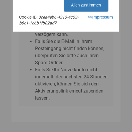
E‑Mail?
Allen zustimmen
Bitte beachten Sie, dass sich der
Cookie-ID:
3cea4eb6-4313-4c53-
>>Impressum
Versand der E-Mail um einige
b8c1-1c6b1fb82ad7
Minuten bis zu einer Stunde
verzögern kann.
Falls Sie die E-Mail in Ihrem
Posteingang nicht finden können,
überprüfen Sie bitte auch Ihren
Spam-Ordner.
Falls Sie Ihr Nutzerkonto nicht
innerhalb der nächsten 24 Stunden
aktivieren, können Sie sich den
Aktivierungslink erneut zusenden
lassen.