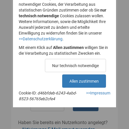
notwendiger Cookies, der Verarbeitung aus
statistischen Gründen zustimmen oder ob Sie
nur
technisch notwendige
Cookies zulassen wollen.
Passwort
Weitere Informationen, sowie die Möglichkeit Ihre
Auswahl jederzeit zu ändern und erteilte
Einwilligung zu widerrufen finden Sie in unserer
>>Datenschutzerklärung
.
Das Passwort muss mindestens 8
Zeichen enthalten.
Mit einem Klick auf
Allen zustimmen
willigen Sie in
Leerzeichen werden nicht akzeptiert.
die Verarbeitung zu statistischen Zwecken ein.
Passwort wiederholen
Nur technisch notwendige
Allen zustimmen
Cookie-ID:
d46bfdeb-6243-4abd-
>>Impressum
8523-56765eb2cfe4
Haben Sie bereits ein Nutzerkonto angelegt?