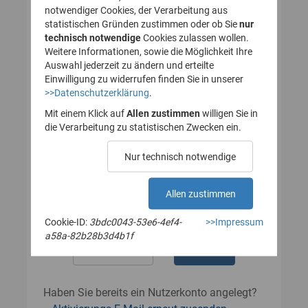
notwendiger Cookies, der Verarbeitung aus
statistischen Gründen zustimmen oder ob Sie
nur
technisch notwendige
Cookies zulassen wollen.
Passwort
Weitere Informationen, sowie die Möglichkeit Ihre
Auswahl jederzeit zu ändern und erteilte
Einwilligung zu widerrufen finden Sie in unserer
>>Datenschutzerklärung
.
Das Passwort muss mindestens 8
Zeichen enthalten.
Mit einem Klick auf
Allen zustimmen
willigen Sie in
Leerzeichen werden nicht akzeptiert.
die Verarbeitung zu statistischen Zwecken ein.
Passwort wiederholen
Nur technisch notwendige
Allen zustimmen
Cookie-ID:
3bdc0043-53e6-4ef4-
>>Impressum
a58a-82b28b3d4b1f
Haben Sie bereits ein Nutzerkonto angelegt?