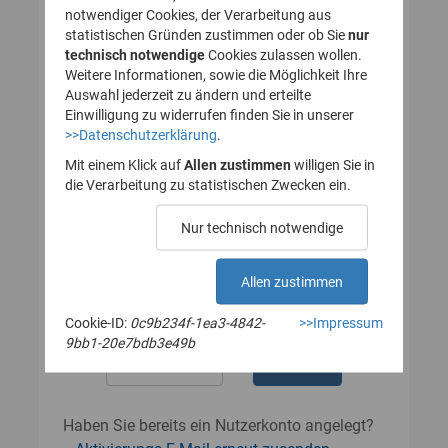
notwendiger Cookies, der Verarbeitung aus
statistischen Gründen zustimmen oder ob Sie
nur
technisch notwendige
Cookies zulassen wollen.
Passwort
Weitere Informationen, sowie die Möglichkeit Ihre
Auswahl jederzeit zu ändern und erteilte
Einwilligung zu widerrufen finden Sie in unserer
>>Datenschutzerklärung
.
Das Passwort muss mindestens 8
Zeichen enthalten.
Mit einem Klick auf
Allen zustimmen
willigen Sie in
Leerzeichen werden nicht akzeptiert.
die Verarbeitung zu statistischen Zwecken ein.
Passwort wiederholen
Nur technisch notwendige
Allen zustimmen
Cookie-ID:
0c9b234f-1ea3-4842-
>>Impressum
9bb1-20e7bdb3e49b
Haben Sie bereits ein Nutzerkonto angelegt?