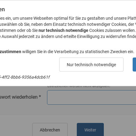
en
ies ein, um unsere Webseiten optimal für Sie zu gestalten und unsere Plat
uswählen ob Sie, neben dem Einsatz technisch notwendiger Cookies, der
ustimmen oder ob Sie
nur technisch notwendige
Cookies zulassen wollen.
e Auswahl jederzeit zu ändern und erteilte Einwilligung zu widerrufen finde
E-Mail-Adresse
 zustimmen
willigen Sie in die Verarbeitung zu statistischen Zwecken ein.
Nur technisch notwendige
Passwort
5-4ff2-8bb6-9356a4dcb61f
Das Passwort muss mindestens 8 Zeichen enthalte
Leerzeichen werden nicht akzeptiert.
swort wiederholen