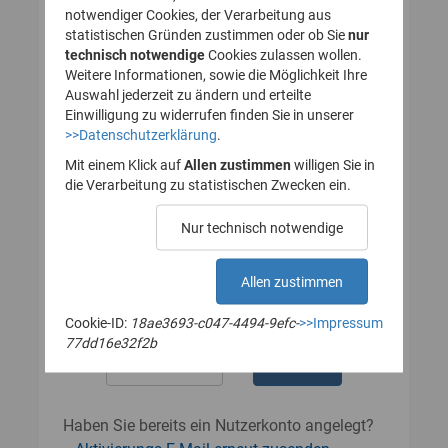
notwendiger Cookies, der Verarbeitung aus
statistischen Gründen zustimmen oder ob Sie
nur
technisch notwendige
Cookies zulassen wollen.
Passwort
Weitere Informationen, sowie die Möglichkeit Ihre
Auswahl jederzeit zu ändern und erteilte
Einwilligung zu widerrufen finden Sie in unserer
>>Datenschutzerklärung
.
Das Passwort muss mindestens 8
Zeichen enthalten.
Mit einem Klick auf
Allen zustimmen
willigen Sie in
Leerzeichen werden nicht akzeptiert.
die Verarbeitung zu statistischen Zwecken ein.
Passwort wiederholen
Nur technisch notwendige
Allen zustimmen
Cookie-ID:
18ae3693-c047-4494-9efc-
>>Impressum
77dd16e32f2b
Haben Sie bereits ein Nutzerkonto angelegt?