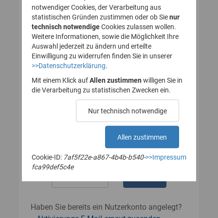
notwendiger Cookies, der Verarbeitung aus
statistischen Gründen zustimmen oder ob Sie
nur
technisch notwendige
Cookies zulassen wollen.
Passwort
Weitere Informationen, sowie die Möglichkeit Ihre
Auswahl jederzeit zu ändern und erteilte
Einwilligung zu widerrufen finden Sie in unserer
>>Datenschutzerklärung
.
Das Passwort muss mindestens 8
Zeichen enthalten.
Mit einem Klick auf
Allen zustimmen
willigen Sie in
Leerzeichen werden nicht akzeptiert.
die Verarbeitung zu statistischen Zwecken ein.
Passwort wiederholen
Nur technisch notwendige
Allen zustimmen
Cookie-ID:
7af5f22e-a867-4b4b-b540-
>>Impressum
fca99def5c4e
Haben Sie bereits ein Nutzerkonto angelegt?