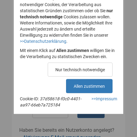
notwendiger Cookies, der Verarbeitung aus
statistischen Gründen zustimmen oder ob Sie
nur
technisch notwendige
Cookies zulassen wollen.
Passwort
Weitere Informationen, sowie die Möglichkeit Ihre
Auswahl jederzeit zu ändern und erteilte
Einwilligung zu widerrufen finden Sie in unserer
>>Datenschutzerklärung
.
Das Passwort muss mindestens 8
Zeichen enthalten.
Mit einem Klick auf
Allen zustimmen
willigen Sie in
Leerzeichen werden nicht akzeptiert.
die Verarbeitung zu statistischen Zwecken ein.
Passwort wiederholen
Nur technisch notwendige
Allen zustimmen
Cookie-ID:
37d58618-f0c0-4401-
>>Impressum
aa97-66eb7a725184
Haben Sie bereits ein Nutzerkonto angelegt?