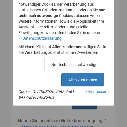
notwendiger Cookies, der Verarbeitung aus
statistischen Gründen zustimmen oder ob Sie
nur
technisch notwendige
Cookies zulassen wollen.
Passwort
Weitere Informationen, sowie die Möglichkeit Ihre
Auswahl jederzeit zu ändern und erteilte
Einwilligung zu widerrufen finden Sie in unserer
>>Datenschutzerklärung
.
Das Passwort muss mindestens 8
Zeichen enthalten.
Mit einem Klick auf
Allen zustimmen
willigen Sie in
Leerzeichen werden nicht akzeptiert.
die Verarbeitung zu statistischen Zwecken ein.
Passwort wiederholen
Nur technisch notwendige
Allen zustimmen
Cookie-ID:
f7bd8b2c-4b62-4a61-
>>Impressum
8417-dfe1c492540a
Haben Sie bereits ein Nutzerkonto angelegt?