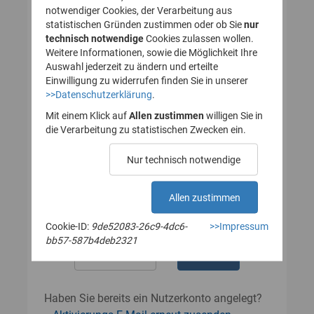
notwendiger Cookies, der Verarbeitung aus
statistischen Gründen zustimmen oder ob Sie
nur
technisch notwendige
Cookies zulassen wollen.
Passwort
Weitere Informationen, sowie die Möglichkeit Ihre
Auswahl jederzeit zu ändern und erteilte
Einwilligung zu widerrufen finden Sie in unserer
>>Datenschutzerklärung
.
Das Passwort muss mindestens 8
Zeichen enthalten.
Mit einem Klick auf
Allen zustimmen
willigen Sie in
Leerzeichen werden nicht akzeptiert.
die Verarbeitung zu statistischen Zwecken ein.
Passwort wiederholen
Nur technisch notwendige
Allen zustimmen
Cookie-ID:
9de52083-26c9-4dc6-
>>Impressum
bb57-587b4deb2321
Haben Sie bereits ein Nutzerkonto angelegt?