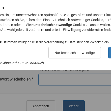
en
ies ein, um unsere Webseiten optimal für Sie zu gestalten und unsere Plat
uswählen ob Sie, neben dem Einsatz technisch notwendiger Cookies, der
ustimmen oder ob Sie
nur technisch notwendige
Cookies zulassen wollen.
e Auswahl jederzeit zu ändern und erteilte Einwilligung zu widerrufen finde
E-Mail-Adresse
 zustimmen
willigen Sie in die Verarbeitung zu statistischen Zwecken ein.
Nur technisch notwendige
Passwort
2-4b8c-98ba-862c2b6a58eb
Das Passwort muss mindestens 8 Zeichen enthalte
Leerzeichen werden nicht akzeptiert.
swort wiederholen