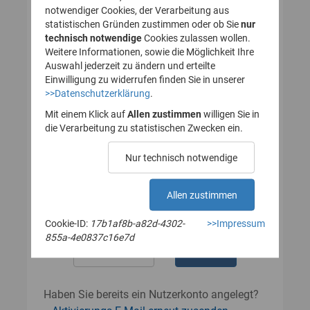
notwendiger Cookies, der Verarbeitung aus
statistischen Gründen zustimmen oder ob Sie
nur
technisch notwendige
Cookies zulassen wollen.
Passwort
Weitere Informationen, sowie die Möglichkeit Ihre
Auswahl jederzeit zu ändern und erteilte
Einwilligung zu widerrufen finden Sie in unserer
>>Datenschutzerklärung
.
Das Passwort muss mindestens 8
Zeichen enthalten.
Mit einem Klick auf
Allen zustimmen
willigen Sie in
Leerzeichen werden nicht akzeptiert.
die Verarbeitung zu statistischen Zwecken ein.
Passwort wiederholen
Nur technisch notwendige
Allen zustimmen
Cookie-ID:
17b1af8b-a82d-4302-
>>Impressum
855a-4e0837c16e7d
Haben Sie bereits ein Nutzerkonto angelegt?