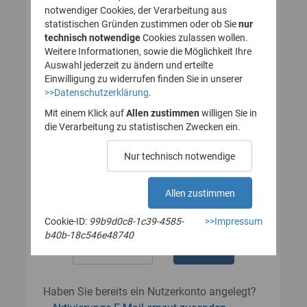
notwendiger Cookies, der Verarbeitung aus
statistischen Gründen zustimmen oder ob Sie
nur
technisch notwendige
Cookies zulassen wollen.
Passwort
Weitere Informationen, sowie die Möglichkeit Ihre
Auswahl jederzeit zu ändern und erteilte
Einwilligung zu widerrufen finden Sie in unserer
>>Datenschutzerklärung
.
Das Passwort muss mindestens 8
Zeichen enthalten.
Mit einem Klick auf
Allen zustimmen
willigen Sie in
Leerzeichen werden nicht akzeptiert.
die Verarbeitung zu statistischen Zwecken ein.
Passwort wiederholen
Nur technisch notwendige
Allen zustimmen
Cookie-ID:
99b9d0c8-1c39-4585-
>>Impressum
b40b-18c546e48740
Haben Sie bereits ein Nutzerkonto angelegt?