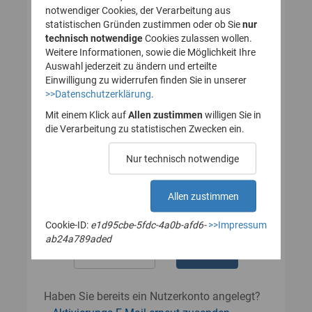
notwendiger Cookies, der Verarbeitung aus
statistischen Gründen zustimmen oder ob Sie
nur
technisch notwendige
Cookies zulassen wollen.
Passwort
Weitere Informationen, sowie die Möglichkeit Ihre
Auswahl jederzeit zu ändern und erteilte
Einwilligung zu widerrufen finden Sie in unserer
>>Datenschutzerklärung
.
Das Passwort muss mindestens 8
Zeichen enthalten.
Mit einem Klick auf
Allen zustimmen
willigen Sie in
Leerzeichen werden nicht akzeptiert.
die Verarbeitung zu statistischen Zwecken ein.
Passwort wiederholen
Nur technisch notwendige
Allen zustimmen
Cookie-ID:
e1d95cbe-5fdc-4a0b-afd6-
>>Impressum
ab24a789aded
Haben Sie bereits ein Nutzerkonto angelegt?