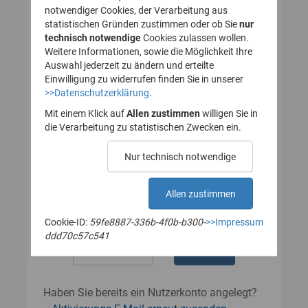
notwendiger Cookies, der Verarbeitung aus
statistischen Gründen zustimmen oder ob Sie
nur
technisch notwendige
Cookies zulassen wollen.
Passwort
Weitere Informationen, sowie die Möglichkeit Ihre
Auswahl jederzeit zu ändern und erteilte
Einwilligung zu widerrufen finden Sie in unserer
>>Datenschutzerklärung
.
Das Passwort muss mindestens 8
Zeichen enthalten.
Mit einem Klick auf
Allen zustimmen
willigen Sie in
Leerzeichen werden nicht akzeptiert.
die Verarbeitung zu statistischen Zwecken ein.
Passwort wiederholen
Nur technisch notwendige
Allen zustimmen
Cookie-ID:
59fe8887-336b-4f0b-b300-
>>Impressum
ddd70c57c541
Haben Sie bereits ein Nutzerkonto angelegt?