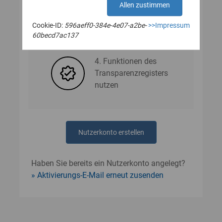
Allen zustimmen
Cookie-ID:
596aeff0-384e-4e07-a2be-
>>Impressum
3. Nutzerdaten angeben
60becd7ac137
4. Funktionen des
Transparenzregisters
nutzen
Nutzerkonto erstellen
Haben Sie bereits ein Nutzerkonto angelegt?
Aktivierungs-E-Mail erneut zusenden