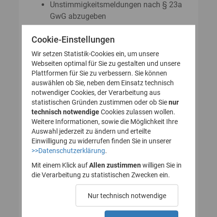
Unstimmigkeitsmeldungen nach § 23a
GwG abzugeben
Auskunftsanträge nach § 23 Abs. 8
Cookie-Einstellungen
GwG zu stellen
Wir setzen Statistik-Cookies ein, um unsere
Webseiten optimal für Sie zu gestalten und unsere
Plattformen für Sie zu verbessern. Sie können
So legen Sie Ihr Nutzerkonto für
auswählen ob Sie, neben dem Einsatz technisch
notwendiger Cookies, der Verarbeitung aus
das Transparenzregister an
statistischen Gründen zustimmen oder ob Sie
nur
technisch notwendige
(Registrierung):
Cookies zulassen wollen.
Weitere Informationen, sowie die Möglichkeit Ihre
Auswahl jederzeit zu ändern und erteilte
Einwilligung zu widerrufen finden Sie in unserer
>>Datenschutzerklärung
.
1. Nutzerkonto erstellen
Mit einem Klick auf
Allen zustimmen
willigen Sie in
die Verarbeitung zu statistischen Zwecken ein.
2. E-Mail zur Verifizierung
Nur technisch notwendige
des Nutzerkontos
bestätigen