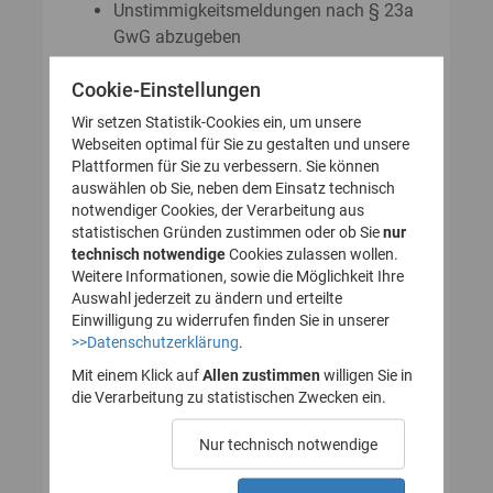
Unstimmigkeitsmeldungen nach § 23a
GwG abzugeben
Auskunftsanträge nach § 23 Abs. 8
Cookie-Einstellungen
GwG zu stellen
Wir setzen Statistik-Cookies ein, um unsere
Webseiten optimal für Sie zu gestalten und unsere
Plattformen für Sie zu verbessern. Sie können
So legen Sie Ihr Nutzerkonto für
auswählen ob Sie, neben dem Einsatz technisch
notwendiger Cookies, der Verarbeitung aus
das Transparenzregister an
statistischen Gründen zustimmen oder ob Sie
nur
technisch notwendige
(Registrierung):
Cookies zulassen wollen.
Weitere Informationen, sowie die Möglichkeit Ihre
Auswahl jederzeit zu ändern und erteilte
Einwilligung zu widerrufen finden Sie in unserer
>>Datenschutzerklärung
.
1. Nutzerkonto erstellen
Mit einem Klick auf
Allen zustimmen
willigen Sie in
die Verarbeitung zu statistischen Zwecken ein.
2. E-Mail zur Verifizierung
Nur technisch notwendige
des Nutzerkontos
bestätigen