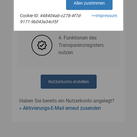
Allen zustimmen
Cookie-ID:
448404ab-c278-4f7d-
>>Impressum
3. Nutzerdaten angeben
9171-9b043e34cf5f
4. Funktionen des
Transparenzregisters
nutzen
Nutzerkonto erstellen
Haben Sie bereits ein Nutzerkonto angelegt?
Aktivierungs-E-Mail erneut zusenden