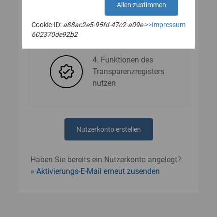
Allen zustimmen
Cookie-ID:
a88ac2e5-95fd-47c2-a09e-
>>Impressum
3. Nutzerdaten angeben
602370de92b2
4. Funktionen des
Transparenzregisters
nutzen
Nutzerkonto erstellen
Haben Sie bereits ein Nutzerkonto angelegt?
Aktivierungs-E-Mail erneut zusenden