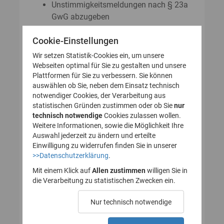
Unstimmigkeitsmeldungen nach § 23a
GwG abzugeben
Auskunftsanträge nach § 23 Abs. 8
Cookie-Einstellungen
GwG zu stellen
Wir setzen Statistik-Cookies ein, um unsere
Webseiten optimal für Sie zu gestalten und unsere
Plattformen für Sie zu verbessern. Sie können
So legen Sie Ihr Nutzerkonto für
auswählen ob Sie, neben dem Einsatz technisch
notwendiger Cookies, der Verarbeitung aus
das Transparenzregister an
statistischen Gründen zustimmen oder ob Sie
nur
technisch notwendige
(Registrierung):
Cookies zulassen wollen.
Weitere Informationen, sowie die Möglichkeit Ihre
Auswahl jederzeit zu ändern und erteilte
Einwilligung zu widerrufen finden Sie in unserer
>>Datenschutzerklärung
.
1. Nutzerkonto erstellen
Mit einem Klick auf
Allen zustimmen
willigen Sie in
die Verarbeitung zu statistischen Zwecken ein.
2. E-Mail zur Verifizierung
Nur technisch notwendige
des Nutzerkontos
bestätigen