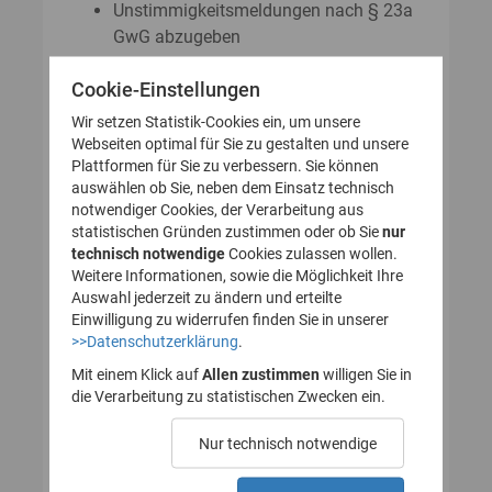
Unstimmigkeitsmeldungen nach § 23a
GwG abzugeben
Auskunftsanträge nach § 23 Abs. 8
Cookie-Einstellungen
GwG zu stellen
Wir setzen Statistik-Cookies ein, um unsere
Webseiten optimal für Sie zu gestalten und unsere
Plattformen für Sie zu verbessern. Sie können
So legen Sie Ihr Nutzerkonto für
auswählen ob Sie, neben dem Einsatz technisch
notwendiger Cookies, der Verarbeitung aus
das Transparenzregister an
statistischen Gründen zustimmen oder ob Sie
nur
technisch notwendige
(Registrierung):
Cookies zulassen wollen.
Weitere Informationen, sowie die Möglichkeit Ihre
Auswahl jederzeit zu ändern und erteilte
Einwilligung zu widerrufen finden Sie in unserer
>>Datenschutzerklärung
.
1. Nutzerkonto erstellen
Mit einem Klick auf
Allen zustimmen
willigen Sie in
die Verarbeitung zu statistischen Zwecken ein.
2. E-Mail zur Verifizierung
Nur technisch notwendige
des Nutzerkontos
bestätigen