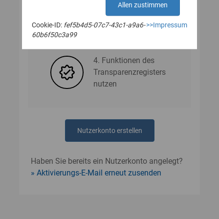
Allen zustimmen
Cookie-ID:
fef5b4d5-07c7-43c1-a9a6-
>>Impressum
3. Nutzerdaten angeben
60b6f50c3a99
4. Funktionen des
Transparenzregisters
nutzen
Nutzerkonto erstellen
Haben Sie bereits ein Nutzerkonto angelegt?
Aktivierungs-E-Mail erneut zusenden