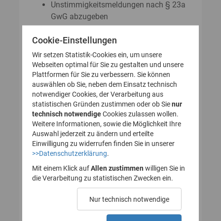
Unstimmigkeitsmeldungen nach § 23a
GwG abzugeben
Auskunftsanträge nach § 23 Abs. 8
Cookie-Einstellungen
GwG zu stellen
Wir setzen Statistik-Cookies ein, um unsere
Webseiten optimal für Sie zu gestalten und unsere
Plattformen für Sie zu verbessern. Sie können
So legen Sie Ihr Nutzerkonto für
auswählen ob Sie, neben dem Einsatz technisch
notwendiger Cookies, der Verarbeitung aus
das Transparenzregister an
statistischen Gründen zustimmen oder ob Sie
nur
technisch notwendige
(Registrierung):
Cookies zulassen wollen.
Weitere Informationen, sowie die Möglichkeit Ihre
Auswahl jederzeit zu ändern und erteilte
Einwilligung zu widerrufen finden Sie in unserer
>>Datenschutzerklärung
.
1. Nutzerkonto erstellen
Mit einem Klick auf
Allen zustimmen
willigen Sie in
die Verarbeitung zu statistischen Zwecken ein.
2. E-Mail zur Verifizierung
Nur technisch notwendige
des Nutzerkontos
bestätigen