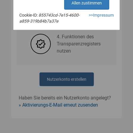
Allen zustimmen
Cookie-ID:
855743cd-7e15-4600-
>>Impressum
3. Nutzerdaten angeben
a859-319b84b7a37e
4. Funktionen des
Transparenzregisters
nutzen
Nutzerkonto erstellen
Haben Sie bereits ein Nutzerkonto angelegt?
Aktivierungs-E-Mail erneut zusenden