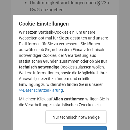
Unstimmigkeitsmeldungen nach § 23a
GwG abzugeben
Auskunftsanträge nach § 23 Abs. 8
Cookie-Einstellungen
GwG zu stellen
Wir setzen Statistik-Cookies ein, um unsere
Webseiten optimal für Sie zu gestalten und unsere
Plattformen für Sie zu verbessern. Sie können
So legen Sie Ihr Nutzerkonto für
auswählen ob Sie, neben dem Einsatz technisch
notwendiger Cookies, der Verarbeitung aus
das Transparenzregister an
statistischen Gründen zustimmen oder ob Sie
nur
technisch notwendige
(Registrierung):
Cookies zulassen wollen.
Weitere Informationen, sowie die Möglichkeit Ihre
Auswahl jederzeit zu ändern und erteilte
Einwilligung zu widerrufen finden Sie in unserer
>>Datenschutzerklärung
.
1. Nutzerkonto erstellen
Mit einem Klick auf
Allen zustimmen
willigen Sie in
die Verarbeitung zu statistischen Zwecken ein.
2. E-Mail zur Verifizierung
Nur technisch notwendige
des Nutzerkontos
bestätigen