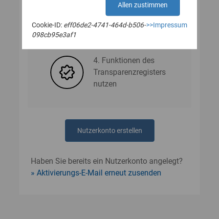
Allen zustimmen
Cookie-ID:
eff06de2-4741-464d-b506-
>>Impressum
3. Nutzerdaten angeben
098cb95e3af1
4. Funktionen des
Transparenzregisters
nutzen
Nutzerkonto erstellen
Haben Sie bereits ein Nutzerkonto angelegt?
Aktivierungs-E-Mail erneut zusenden