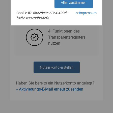
Allen zustimmen
Cookie-ID:
6bc28c8e-60a4-499d-
>>Impressum
3. Nutzerdaten angeben
b4d2-40078db042f5
4. Funktionen des
Transparenzregisters
nutzen
Nutzerkonto erstellen
Haben Sie bereits ein Nutzerkonto angelegt?
Aktivierungs-E-Mail erneut zusenden