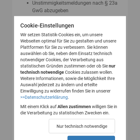
Unstimmigkeitsmeldungen nach § 23a
GwG abzugeben
Auskunftsanträge nach § 23 Abs. 8
Cookie-Einstellungen
GwG zu stellen
Wir setzen Statistik-Cookies ein, um unsere
Webseiten optimal für Sie zu gestalten und unsere
Plattformen für Sie zu verbessern. Sie können
So legen Sie Ihr Nutzerkonto für
auswählen ob Sie, neben dem Einsatz technisch
notwendiger Cookies, der Verarbeitung aus
das Transparenzregister an
statistischen Gründen zustimmen oder ob Sie
nur
technisch notwendige
(Registrierung):
Cookies zulassen wollen.
Weitere Informationen, sowie die Möglichkeit Ihre
Auswahl jederzeit zu ändern und erteilte
Einwilligung zu widerrufen finden Sie in unserer
>>Datenschutzerklärung
.
1. Nutzerkonto erstellen
Mit einem Klick auf
Allen zustimmen
willigen Sie in
die Verarbeitung zu statistischen Zwecken ein.
2. E-Mail zur Verifizierung
Nur technisch notwendige
des Nutzerkontos
bestätigen