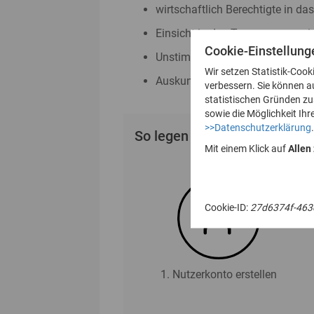
wirtschaftlich Berechtigte in da
Einsicht in das Transparenzreg
Cookie-Einstellung
Unstimmigkeitsmeldungen nac
Wir setzen Statistik-Cook
Auskunftsanträge nach § 23 Abs
verbessern. Sie können a
statistischen Gründen z
sowie die Möglichkeit Ihr
>>Datenschutzerklärung
.
So legen Sie Ihr Nutzerkonto
Mit einem Klick auf
Allen
Cookie-ID:
27d6374f-463
1. Nutzerkonto erstellen