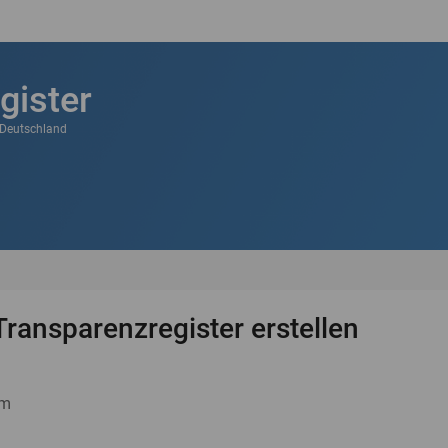
gister
k Deutschland
Transparenzregister erstellen
um