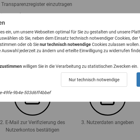
s Transparenzregister einzutragen
ister zu nehmen
en
h § 23a GwG abzugeben
ies ein, um unsere Webseiten optimal für Sie zu gestalten und unsere Plat
. 8 GwG zu stellen
uswählen ob Sie, neben dem Einsatz technisch notwendiger Cookies, der
ustimmen oder ob Sie
nur technisch notwendige
Cookies zulassen wollen.
e Auswahl jederzeit zu ändern und erteilte Einwilligung zu widerrufen finde
 für das Transparenzregister an (Registrierung):
 zustimmen
willigen Sie in die Verarbeitung zu statistischen Zwecken ein.
Nur technisch notwendige
e-49fe-9b4e-503d6ff4bbef
2. E-Mail zur Verifizierung des
3. Nutzerdaten angeben
Nutzerkontos bestätigen