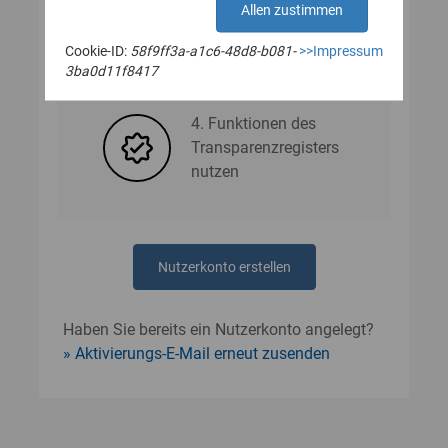
Allen zustimmen
Cookie-ID:
58f9ff3a-a1c6-48d8-b081-
>>Impressum
3. Nutzerdaten angeben
3ba0d11f8417
4. Funktionen des
Transparenzregisters
nutzen
Nutzerkonto erstellen
Haben Sie bereits ein Nutzerkonto angelegt?
Aktivierungs-E-Mail erneut zusenden