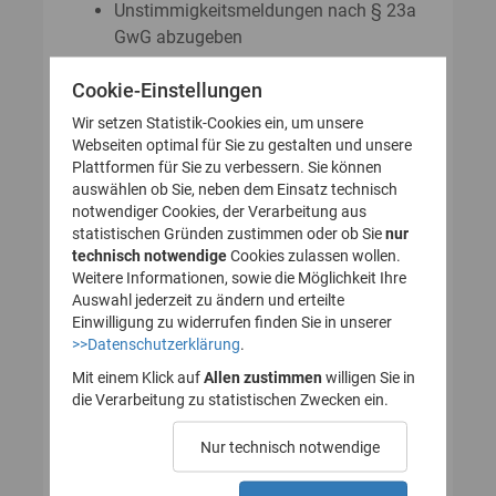
Unstimmigkeitsmeldungen nach § 23a
GwG abzugeben
Auskunftsanträge nach § 23 Abs. 8
Cookie-Einstellungen
GwG zu stellen
Wir setzen Statistik-Cookies ein, um unsere
Webseiten optimal für Sie zu gestalten und unsere
Plattformen für Sie zu verbessern. Sie können
So legen Sie Ihr Nutzerkonto für
auswählen ob Sie, neben dem Einsatz technisch
notwendiger Cookies, der Verarbeitung aus
das Transparenzregister an
statistischen Gründen zustimmen oder ob Sie
nur
technisch notwendige
(Registrierung):
Cookies zulassen wollen.
Weitere Informationen, sowie die Möglichkeit Ihre
Auswahl jederzeit zu ändern und erteilte
Einwilligung zu widerrufen finden Sie in unserer
>>Datenschutzerklärung
.
1. Nutzerkonto erstellen
Mit einem Klick auf
Allen zustimmen
willigen Sie in
die Verarbeitung zu statistischen Zwecken ein.
2. E-Mail zur Verifizierung
Nur technisch notwendige
des Nutzerkontos
bestätigen