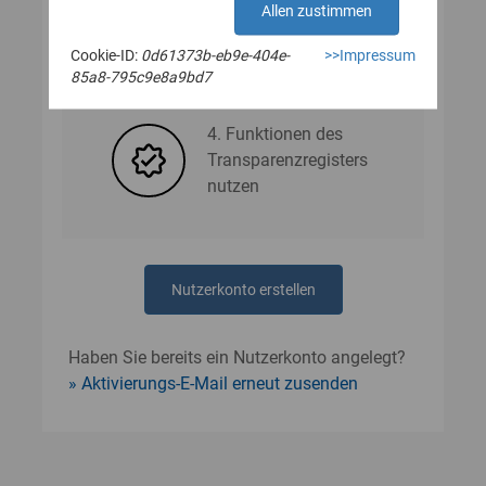
Allen zustimmen
Cookie-ID:
0d61373b-eb9e-404e-
>>Impressum
3. Nutzerdaten angeben
85a8-795c9e8a9bd7
4. Funktionen des
Transparenzregisters
nutzen
Nutzerkonto erstellen
Haben Sie bereits ein Nutzerkonto angelegt?
Aktivierungs-E-Mail erneut zusenden