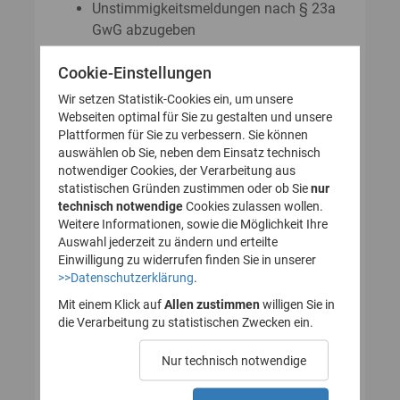
Unstimmigkeitsmeldungen nach § 23a
GwG abzugeben
Auskunftsanträge nach § 23 Abs. 8
Cookie-Einstellungen
GwG zu stellen
Wir setzen Statistik-Cookies ein, um unsere
Webseiten optimal für Sie zu gestalten und unsere
Plattformen für Sie zu verbessern. Sie können
So legen Sie Ihr Nutzerkonto für
auswählen ob Sie, neben dem Einsatz technisch
notwendiger Cookies, der Verarbeitung aus
das Transparenzregister an
statistischen Gründen zustimmen oder ob Sie
nur
technisch notwendige
(Registrierung):
Cookies zulassen wollen.
Weitere Informationen, sowie die Möglichkeit Ihre
Auswahl jederzeit zu ändern und erteilte
Einwilligung zu widerrufen finden Sie in unserer
>>Datenschutzerklärung
.
1. Nutzerkonto erstellen
Mit einem Klick auf
Allen zustimmen
willigen Sie in
die Verarbeitung zu statistischen Zwecken ein.
2. E-Mail zur Verifizierung
Nur technisch notwendige
des Nutzerkontos
bestätigen