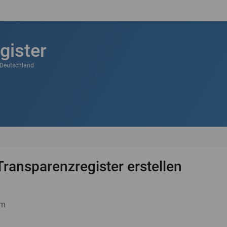
gister
k Deutschland
Transparenzregister erstellen
um