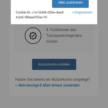
Allen zustimmen
Cookie-ID:
c1e10d4b-006e-4ea8-
>>Impressum
3. Nutzerdaten angeben
b3a6-98eea055ac10
4. Funktionen des
Transparenzregisters
nutzen
Nutzerkonto erstellen
Haben Sie bereits ein Nutzerkonto angelegt?
Aktivierungs-E-Mail erneut zusenden